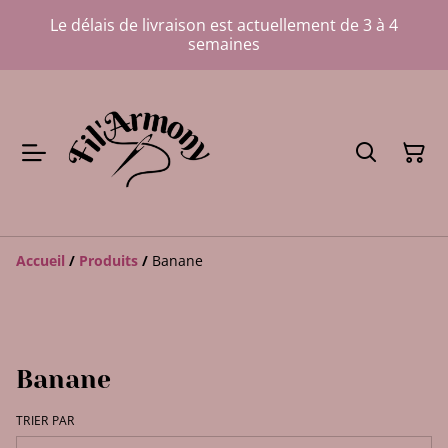
Le délais de livraison est actuellement de 3 à 4
semaines
Accueil
/
Produits
/
Banane
Banane
TRIER PAR