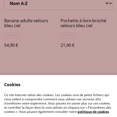
Banane adulte velours
Pochette à livre broché
bleu ciel
velours bleu ciel
ÉPUISÉ
ÉPUISÉ
54,90 €
21,90 €
Cookies
Contactez-moi
Conditions
Politique de
Politique de cookies
Ce site Internet utilise des cookies. Les cookies sont de petits fichiers qui
confidentialité
nous aident à comprendre comment vous utilisez nos services afin
d'améliorer votre expérience. Vous pouvez en savoir plus sur ces cookies
et contrôler la façon dont ils sont utilisés en cliquant sur « Paramètres des
cookies ». Vous pouvez également consulter notre
politique de cookies
.