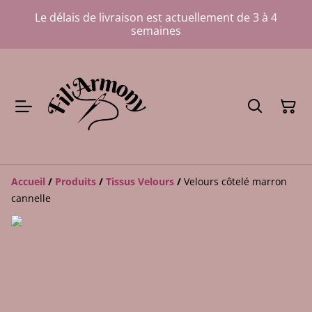
Le délais de livraison est actuellement de 3 à 4
semaines
Accueil
/
Produits
/
Tissus Velours
/
Velours côtelé marron
cannelle