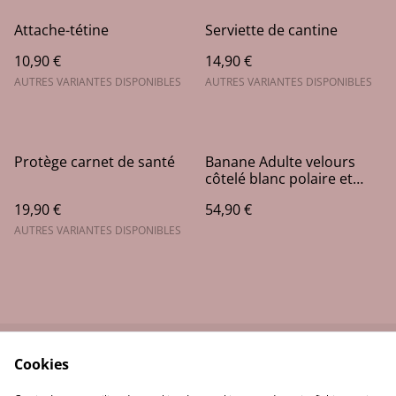
Attache-tétine
Serviette de cantine
10,90 €
14,90 €
AUTRES VARIANTES DISPONIBLES
AUTRES VARIANTES DISPONIBLES
Protège carnet de santé
Banane Adulte velours
côtelé blanc polaire et
bleu
19,90 €
54,90 €
AUTRES VARIANTES DISPONIBLES
Cookies
Contactez-moi
Conditions
Politique de
Politique de cookies