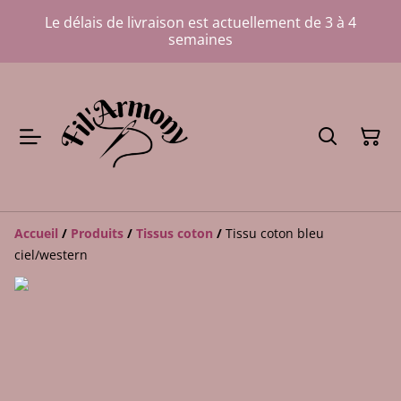
Le délais de livraison est actuellement de 3 à 4
semaines
Accueil
/
Produits
/
Tissus coton
/
Tissu coton bleu
ciel/western